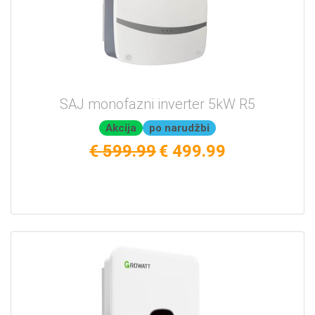
SAJ monofazni inverter 5kW R5
Akcija
po narudžbi
€ 599.99
€ 499.99