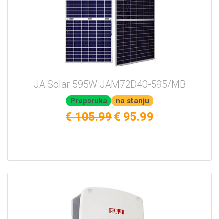
JA Solar 595W JAM72D40-595/MB
Preporuka
na stanju
€ 105.99
€ 95.99