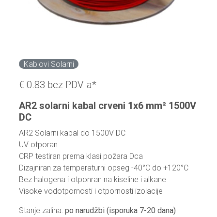
Kablovi Solarni
€ 0.83
bez PDV-a*
AR2 solarni kabal crveni 1x6 mm² 1500V
DC
AR2 Solarni kabal do 1500V DC
UV otporan
CRP testiran prema klasi požara Dca
Dizajniran za temperaturni opseg -40°C do +120°C
Bez halogena i otponran na kiseline i alkane
Visoke vodotpornosti i otpornosti izolacije
Stanje zaliha:
po narudžbi (isporuka 7-20 dana)