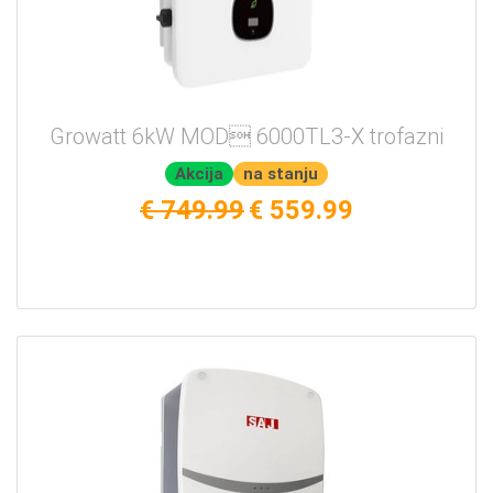
Growatt 6kW MOD 6000TL3-X trofazni
Akcija
na stanju
€ 749.99
€ 559.99