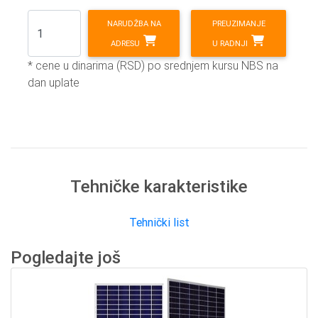
NARUDŽBA NA
PREUZIMANJE
ADRESU
U RADNJI
* cene u dinarima (RSD) po srednjem kursu NBS na
dan uplate
Tehničke karakteristike
Tehnički list
Pogledajte još