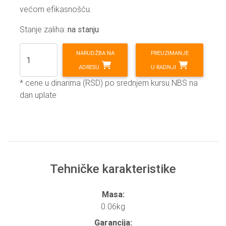
većom efikasnošću.
Stanje zaliha:
na stanju
NARUDŽBA NA
PREUZIMANJE
ADRESU
U RADNJI
* cene u dinarima (RSD) po srednjem kursu NBS na
dan uplate
Tehničke karakteristike
Masa:
0.06kg
Garancija: