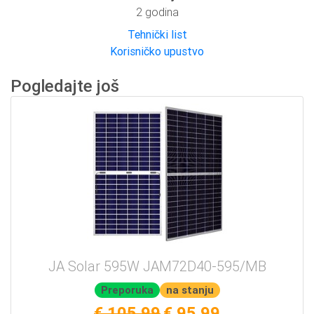
2 godina
Tehnički list
Korisničko upustvo
Pogledajte još
JA Solar 595W JAM72D40-595/MB
Preporuka
na stanju
€ 105.99
€ 95.99