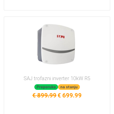
SAJ trofazni inverter 10kW R5
Preporuka
na stanju
€ 899.99
€ 699.99