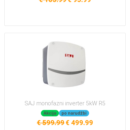
SAJ monofazni inverter 5kW R5
Akcija
po narudžbi
€ 599.99
€ 499.99