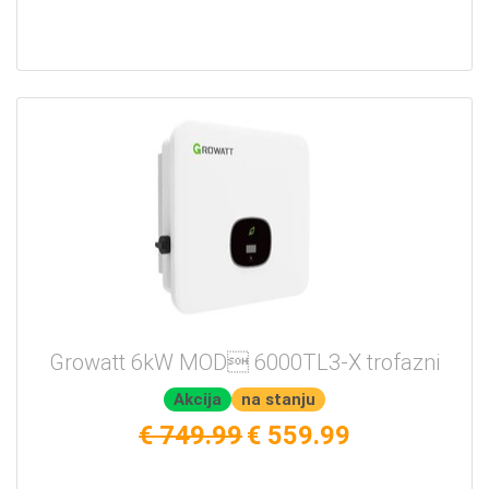
Growatt 6kW MOD 6000TL3-X trofazni
Akcija
na stanju
€ 749.99
€ 559.99