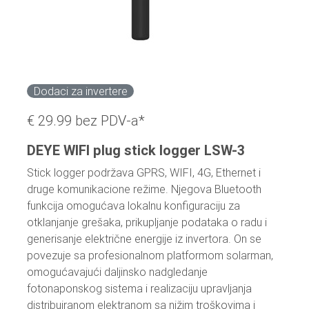
Dodaci za invertere
€ 29.99
bez PDV-a*
DEYE WIFI plug stick logger LSW-3
Stick logger podržava GPRS, WIFI, 4G, Ethernet i
druge komunikacione režime. Njegova Bluetooth
funkcija omogućava lokalnu konfiguraciju za
otklanjanje grešaka, prikupljanje podataka o radu i
generisanje električne energije iz invertora. On se
povezuje sa profesionalnom platformom solarman,
omogućavajući daljinsko nadgledanje
fotonaponskog sistema i realizaciju upravljanja
distribuiranom elektranom sa nižim troškovima i