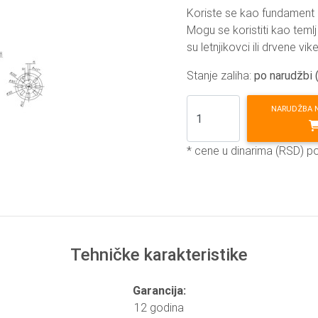
Koriste se kao fundament pr
Mogu se koristiti kao teml
su letnjikovci ili drvene vik
Stanje zaliha:
po narudžbi 
NARUDŽBA 
* cene u dinarima (RSD) p
Tehničke karakteristike
Garancija:
12 godina