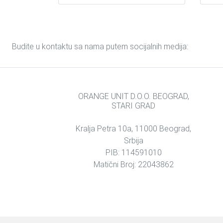
Budite u kontaktu sa nama putem socijalnih medija:
ORANGE UNIT D.O.O. BEOGRAD,
STARI GRAD
Kralja Petra 10a, 11000 Beograd,
Srbija
PIB: 114591010
Matični Broj: 22043862