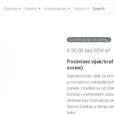
Baterije
Elektro
Konstrukcije
Setovi
Konstrukcije za zemlju
€ 35.00
bez PDV-a*
Pocinčani vijak/šra
screw)
Galvanizovani vijak za te
je inovativno i ekološki pri
panela. Izrađeni su od čel
koroziji i vremenskim uslo
direktan bez značajnog utic
šipova (vijaka) u zemlju ne
buke.