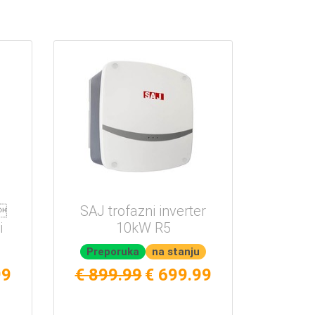

SAJ trofazni inverter
i
10kW R5
Preporuka
na stanju
99
€ 899.99
€ 699.99