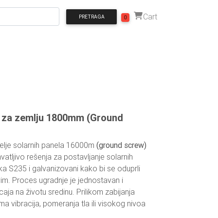
Cart
PRETRAGA
0
f za zemlju 1800mm (Ground
melje solarnih panela 16000m
(ground screw)
hvatljivo rešenja za postavljanje solarnih
ika S235 i galvanizovani kako bi se oduprli
vim. Proces ugradnje je jednostavan i
aja na životu sredinu. Prilikom zabijanja
ma vibracija, pomeranja tla ili visokog nivoa