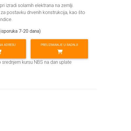
i izradi solarnih elektrana na zemlji.
j za postavku drvenih konstrukcija, kao što
endice.
(isporuka 7-20 dana)
NA ADRESU
PREUZIMANJE U RADNJI
o srednjem kursu NBS na dan uplate