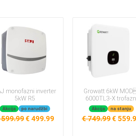
J monofazni inverter
Growatt 6kW MOD
5kW R5
6000TL3-X trofazn
Akcija
po narudžbi
Akcija
na stanju
 599.99
€ 499.99
€ 749.99
€ 559.