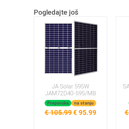
Pogledajte još
JA Solar 595W
SA
JAM72D40-595/MB
Preporuka
na stanju
€ 105.99
€ 95.99
€