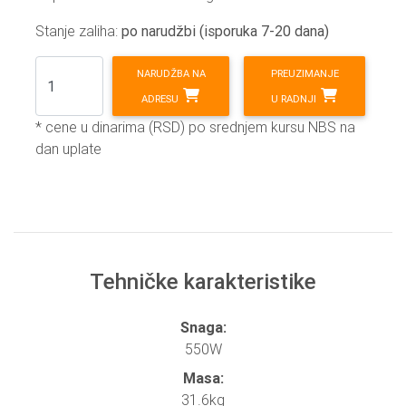
Stanje zaliha:
po narudžbi (isporuka 7-20 dana)
NARUDŽBA NA
PREUZIMANJE
ADRESU
U RADNJI
* cene u dinarima (RSD) po srednjem kursu NBS na
dan uplate
Tehničke karakteristike
Snaga:
550W
Masa:
31.6kg