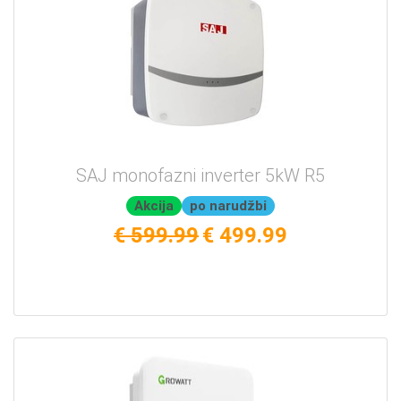
SAJ monofazni inverter 5kW R5
Akcija
po narudžbi
€ 599.99
€ 499.99