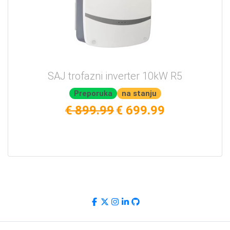
SAJ trofazni inverter 10kW R5
Preporuka
na stanju
€ 899.99
€ 699.99