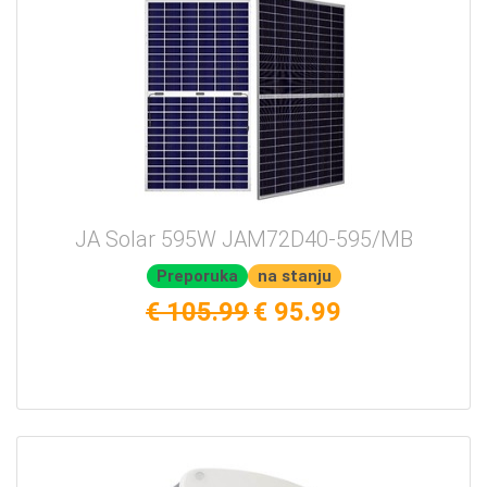
JA Solar 595W JAM72D40-595/MB
Preporuka
na stanju
€ 105.99
€ 95.99