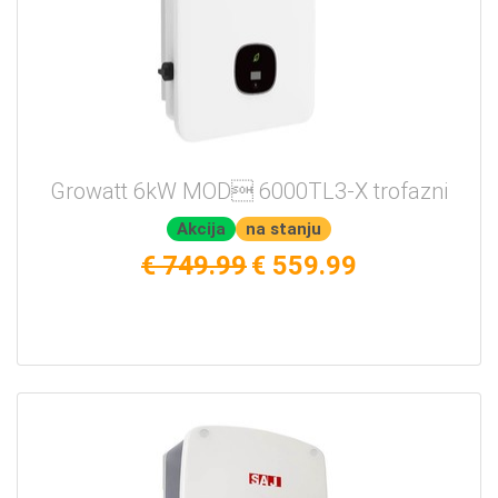
Growatt 6kW MOD 6000TL3-X trofazni
Akcija
na stanju
€ 749.99
€ 559.99