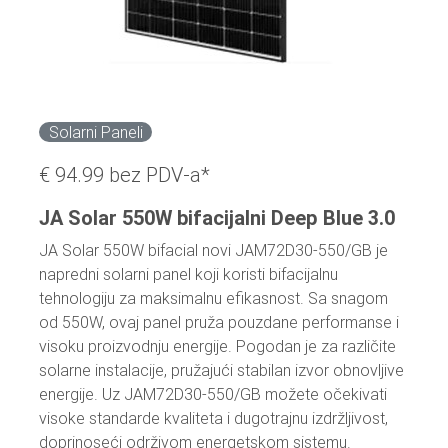
Solarni Paneli
€ 94.99
bez PDV-a*
JA Solar 550W bifacijalni Deep Blue 3.0
JA Solar 550W bifacial novi JAM72D30-550/GB je
napredni solarni panel koji koristi bifacijalnu
tehnologiju za maksimalnu efikasnost. Sa snagom
od 550W, ovaj panel pruža pouzdane performanse i
visoku proizvodnju energije. Pogodan je za različite
solarne instalacije, pružajući stabilan izvor obnovljive
energije. Uz JAM72D30-550/GB možete očekivati
visoke standarde kvaliteta i dugotrajnu izdržljivost,
doprinoseći održivom energetskom sistemu.