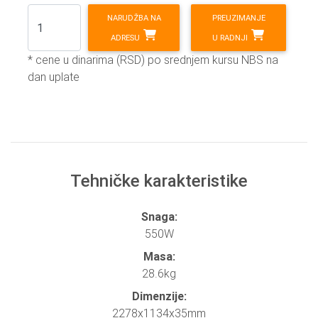
NARUDŽBA NA
PREUZIMANJE
ADRESU
U RADNJI
* cene u dinarima (RSD) po srednjem kursu NBS na
dan uplate
Tehničke karakteristike
Snaga:
550W
Masa:
28.6kg
Dimenzije:
2278x1134x35mm