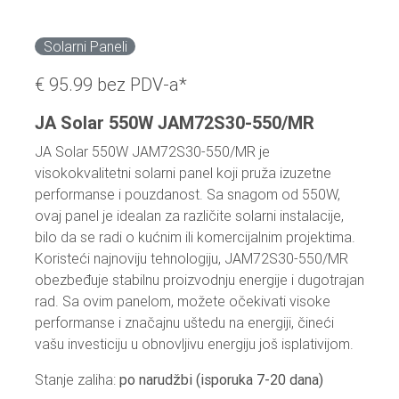
Solarni Paneli
€ 95.99
bez PDV-a*
JA Solar 550W JAM72S30-550/MR
JA Solar 550W JAM72S30-550/MR je
visokokvalitetni solarni panel koji pruža izuzetne
performanse i pouzdanost. Sa snagom od 550W,
ovaj panel je idealan za različite solarni instalacije,
bilo da se radi o kućnim ili komercijalnim projektima.
Koristeći najnoviju tehnologiju, JAM72S30-550/MR
obezbeđuje stabilnu proizvodnju energije i dugotrajan
rad. Sa ovim panelom, možete očekivati visoke
performanse i značajnu uštedu na energiji, čineći
vašu investiciju u obnovljivu energiju još isplativijom.
Stanje zaliha:
po narudžbi (isporuka 7-20 dana)