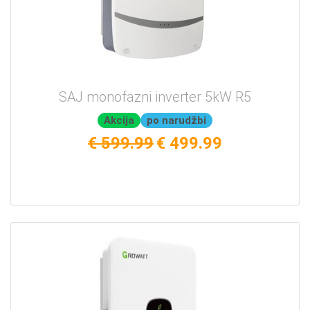
SAJ monofazni inverter 5kW R5
Akcija
po narudžbi
€ 599.99
€ 499.99