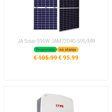
JA Solar 595W JAM72D40-595/MB
Preporuka
na stanju
€ 105.99
€ 95.99