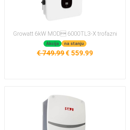
Growatt 6kW MOD 6000TL3-X trofazni
Akcija
na stanju
€ 749.99
€ 559.99