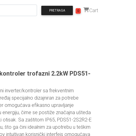
Cart
PRETRAGA
0
kontroler trofazni 2.2kW PDS51-
 inverter/kontroler sa frekventnim
eđaj specijalno dizajniran za potrebe
ter omogućava efikasno upravljanje
 energiju, čime se postiže značajna ušteda
ški otisak. Sa zaštitom IP65, PDS51-2S2R2-E
u, što ga čini idealnim za upotrebu u teškim
ov intuitivan korisnički interfejs omogućava