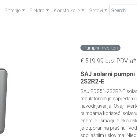
Baterije
Elektro
Konstrukcije
Setovi
Pumpni Inverteri
€ 519.99
bez PDV-a*
SAJ solarni pumpni 
2S2R2-E
SAJ PDS51-2S2R2-E solarni
regulatorom je napredan ur
navodnjavanja. Ovaj inver
pumpama koristeći solarnu
energije i smanjuje ekolo
je otporan na prašinu i vod
spoljašnjim uslovima. Njeg