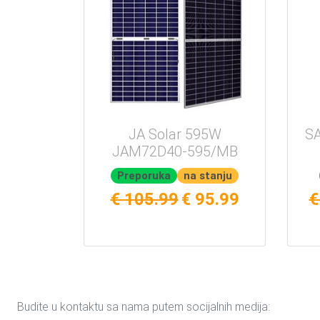
JA Solar 595W
SA
JAM72D40-595/MB
Preporuka
na stanju
€ 105.99
€ 95.99
€
Budite u kontaktu sa nama putem socijalnih medija: