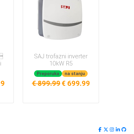

SAJ trofazni inverter
i
10kW R5
Preporuka
na stanju
99
€ 899.99
€ 699.99