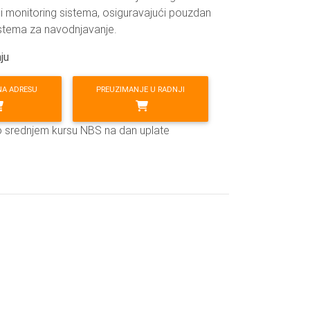
 monitoring sistema, osiguravajući pouzdan
istema za navodnjavanje.
ju
NA ADRESU
PREUZIMANJE U RADNJI
o srednjem kursu NBS na dan uplate