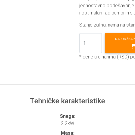
jednostavno podešavanje i
i optimalan rad pumpnih s
Stanje zaliha:
nema na stan
NARUDŽBA 
* cene u dinarima (RSD) p
Tehničke karakteristike
Snaga:
2.2kW
Masa: