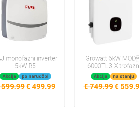
J monofazni inverter
Growatt 6kW MOD
5kW R5
6000TL3-X trofazn
Akcija
po narudžbi
Akcija
na stanju
 599.99
€ 499.99
€ 749.99
€ 559.