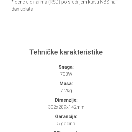
* cene u dinarima (RSD) po srednjem kursu NBS na
dan uplate
Tehničke karakteristike
Snaga:
700W
Masa:
7.2kg
Dimenzije:
302x289x142mm
Garancija:
5 godina