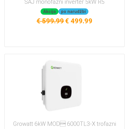
SAJ monofazni inverter 5kW R5
Akcija
po narudžbi
€ 599.99
€ 499.99
Growatt 6kW MOD 6000TL3-X trofazni