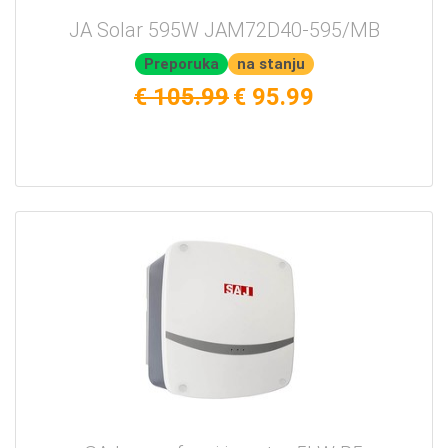
JA Solar 595W JAM72D40-595/MB
Preporuka
na stanju
€ 105.99
€ 95.99