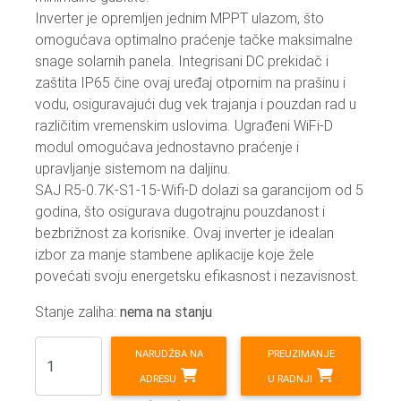
Inverter je opremljen jednim MPPT ulazom, što
omogućava optimalno praćenje tačke maksimalne
snage solarnih panela. Integrisani DC prekidač i
zaštita IP65 čine ovaj uređaj otpornim na prašinu i
vodu, osiguravajući dug vek trajanja i pouzdan rad u
različitim vremenskim uslovima. Ugrađeni WiFi-D
modul omogućava jednostavno praćenje i
upravljanje sistemom na daljinu.
SAJ R5-0.7K-S1-15-Wifi-D dolazi sa garancijom od 5
godina, što osigurava dugotrajnu pouzdanost i
bezbrižnost za korisnike. Ovaj inverter je idealan
izbor za manje stambene aplikacije koje žele
povećati svoju energetsku efikasnost i nezavisnost.
Stanje zaliha:
nema na stanju
NARUDŽBA NA
PREUZIMANJE
ADRESU
U RADNJI