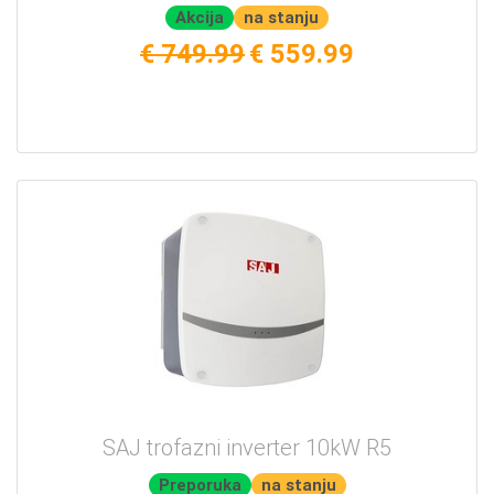
Akcija
na stanju
€ 749.99
€ 559.99
SAJ trofazni inverter 10kW R5
Preporuka
na stanju