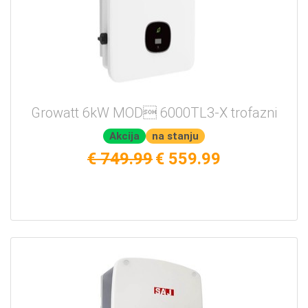
Growatt 6kW MOD 6000TL3-X trofazni
Akcija
na stanju
€ 749.99
€ 559.99