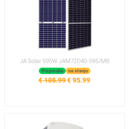
JA Solar 595W JAM72D40-595/MB
Preporuka
na stanju
€ 105.99
€ 95.99