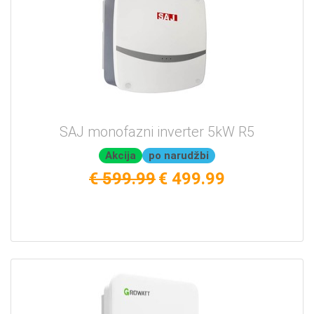
SAJ monofazni inverter 5kW R5
Akcija
po narudžbi
€ 599.99
€ 499.99