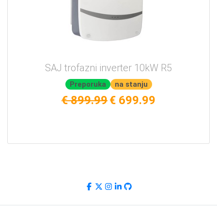
SAJ trofazni inverter 10kW R5
Preporuka
na stanju
€ 899.99
€ 699.99