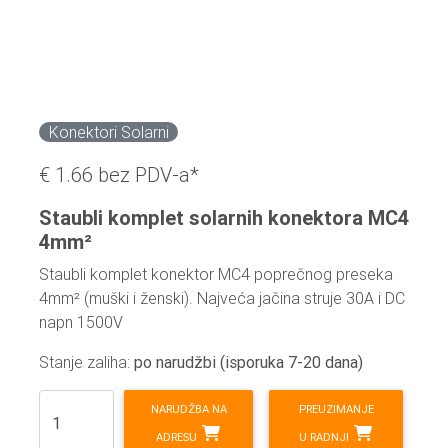
Konektori Solarni
€ 1.66
bez PDV-a*
Staubli komplet solarnih konektora MC4
4mm²
Staubli komplet konektor MC4 poprečnog preseka
4mm² (muški i ženski). Najveća jačina struje 30A i DC
napn 1500V
Stanje zaliha:
po narudžbi (isporuka 7-20 dana)
NARUDŽBA NA
PREUZIMANJE
ADRESU
U RADNJI