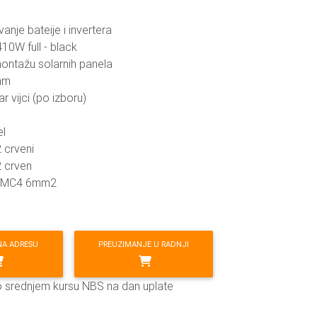
anje bateije i invertera
10W full - black
ontažu solarnih panela
0mm
 vijci (po izboru)
el
 crveni
 crven
a MC4 6mm2
NA ADRESU
PREUZIMANJE U RADNJI
o srednjem kursu NBS na dan uplate