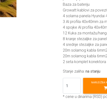
Baza za bateriju
Growatt kablovi za poveziv
4 solarna panela Hyundai 4
3 Al profila 40x40mm za m
4 spojke Al profila 40x4
12 Kuka za montažu/hangar
8 kranje stezaljke za panel
4 srednje stezaljke za pan
20m solarnog kabla 6mm2
20m solarnog kabla 6mm2
2 seta komplet konektor
Stanje zaliha:
na stanju
NARUDŽBA 
* cene u dinarima (RSD) p