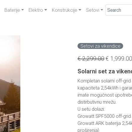
Baterije
Elektro
Konstrukcije
Setovi
Setovi za vikendice
€ 2,299.00
€ 1,999.0
Solarni set za vike
Kompletan solarni off-grid
kapaciteta 2,54kWh i gar
imate mogućnost upotrebe e
distirbutivnu mrežu.
U setu dolazi:
Growatt SPF5000 off-grid 
Growatt ARK baterija 2,5
proširenja)