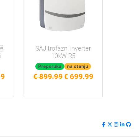

SAJ trofazni inverter
i
10kW R5
Preporuka
na stanju
99
€ 899.99
€ 699.99