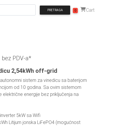
Cart
PRETRAGA
0
0
bez PDV-a*
ndicu 2,54kWh off-grid
 autonomni sistem za vinedicu sa baterijom
ancijom od 10 godina. Sa ovim sistemom
lektrične energije bez priključenja na
inverter 5kW sa Wifi
4kWh Litijum jonska LiFePO4 (mogućnost