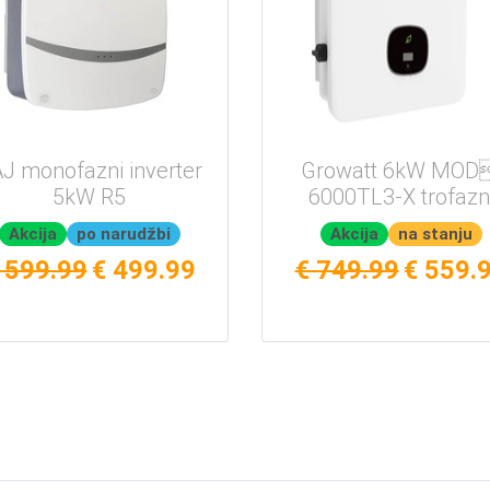
J monofazni inverter
Growatt 6kW MOD
5kW R5
6000TL3-X trofazn
Akcija
po narudžbi
Akcija
na stanju
 599.99
€ 499.99
€ 749.99
€ 559.