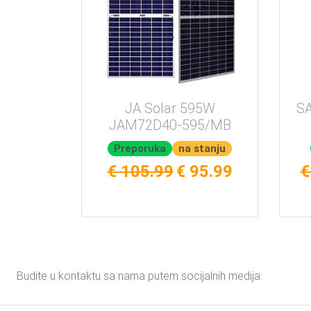
JA Solar 595W
SA
JAM72D40-595/MB
Preporuka
na stanju
€ 105.99
€ 95.99
€
Budite u kontaktu sa nama putem socijalnih medija: